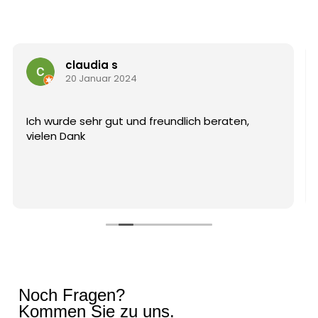
Sara Wipperfürth
4 Januar 2024
Wir wurden hier super beraten, haben nicht das
Gefühl, dass uns irgendwas verkauft wurde,
sondern genau das was wir gesucht haben. Für
die Beratung wurde sich sehr viel Zeit
genommen. Wir sind jetzt nach einem Jahr mit
Weiterlesen
dem neuen Wasserbett super zufrieden und
würden immer wieder dort ein Wasserbett
kaufen. Man kann sich das Bett so konfigurieren,
wie man es haben möchte. Die
Konfigurationsmöglichkeiten sind gefühlt
unendlich. Und die Herstellung der einzelnen
Bauteile sind lokal.
Noch Fragen?
Kommen Sie zu uns.